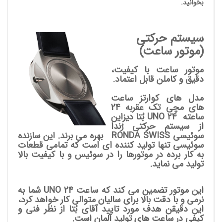
بخوانید.
سیستم حرکتی
(موتور ساعت)
موتور ساعت با کیفیت،
دقیق و کاملن قابل اعتماد.
مدل های کوارتز ساعت
های مچی تک عقربه 24
ساعته UNO 24
بُتا دیزاین
از سیستم حرکتی رُندا
سوئیسی RONDA SWISS بهره می برند. این سازنده
سوئیسی تنها تولید کننده ای است که تمامی قطعات
به کار برده در موتورها را در سوئیس و با کیفیت بالا
تولید می نماید.
این موتور تضمین می کند که ساعت UNO 24 شما به
نرمی و با دقت بالا برای سالیان متوالی کار خواهد کرد،
این دقیقن هدف مورد تایید آقای بُتا از نظر فنی و
کیفی در ساعت های تولید آلمان است.