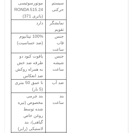
سیستم
موتورسوئیسی
حرکتی
RONDA 515.24
(باتری 371)
نمایشگر
دارد
تقویم
جنس
100% تیتانیوم
قاب
(ضد حساسیت)
ساعت
جنس
یاقوت کبود دو
شیشه
طرفه ضد خش
ساعت
به همراه روکش
ضد انعکاس
ضد آب
تا عمق 50 متری
(5 بار)
بند
بند چرمی
ساعت
مخصوص (تیره
شده توسط
روغن خاص
گیاهی)، بند
لاستیکی (رابر)