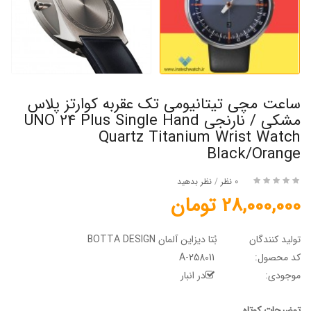
ساعت مچی تیتانیومی تک عقربه کوارتز پلاس
مشکی / نارنجی UNO 24 Plus Single Hand
Quartz Titanium Wrist Watch
Black/Orange
0 نظر
/
نظر بدهید
28,000,000 تومان
تولید کنندگان
بُتا دیزاین آلمان BOTTA DESIGN
کد محصول:
A-258011
موجودی:
در انبار
توضیحات کوتاه