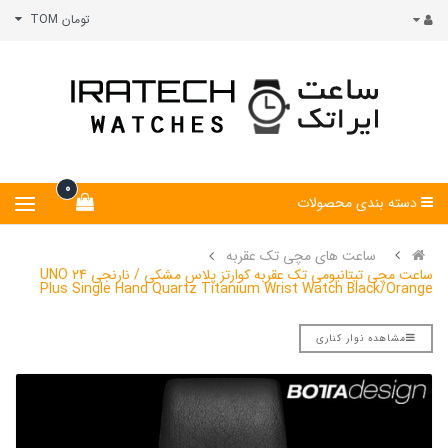
تومان TOM
0
دسته بندی محصولات
ساعت های مچی تک عقربه
ساعت مچی تیتانیومی تک عقربه کوارتز پلاس مشکی / نارنجی UNO 24
Plus Single Hand Quartz Titanium Wrist Watch Black/Orange
مشاهده نوار کناری