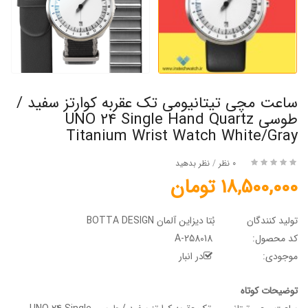
ساعت مچی تیتانیومی تک عقربه کوارتز سفید /
طوسی UNO 24 Single Hand Quartz
Titanium Wrist Watch White/Gray
0 نظر
/
نظر بدهید
18,500,000 تومان
تولید کنندگان
بُتا دیزاین آلمان BOTTA DESIGN
کد محصول:
A-258018
موجودی:
در انبار
توضیحات کوتاه