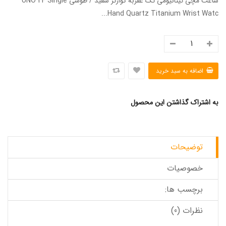
ساعت مچی تیتانیومی تک عقربه کوارتز سفید / طوسی UNO 24 Single
Hand Quartz Titanium Wrist Watc...
به اشتراک گذاشتن این محصول
توضیحات
خصوصیات
برچسب ها:
نظرات (0)