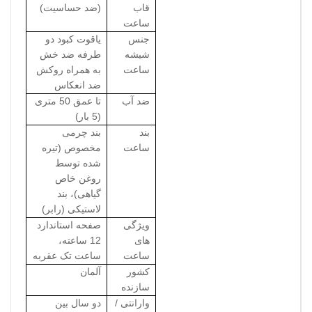
قاب
(ضد حساسیت)
ساعت
جنس
یاقوت کبود دو
شیشه
طرفه ضد خش
ساعت
به همراه روکش
ضد انعکاس
ضد آب
تا عمق 50 متری
(5 بار)
بند
بند چرمی
ساعت
مخصوص (تیره
شده توسط
روغن خاص
گیاهی)، بند
لاستیکی (رابر)
ویژگی
صفحه استاندارد
های
12 ساعته،
ساعت
ساعت تک عقربه
کشور
آلمان
سازنده
وارانتی /
دو سال بین