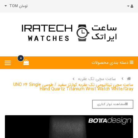
تومان TOM
0
دسته بندی محصولات
ساعت مچی تک عقربه
ساعت مچی تیتانیومی تک عقربه کوارتز سفید / طوسی UNO 24 Single
Hand Quartz Titanium Wrist Watch White/Gray
مشاهده نوار کناری