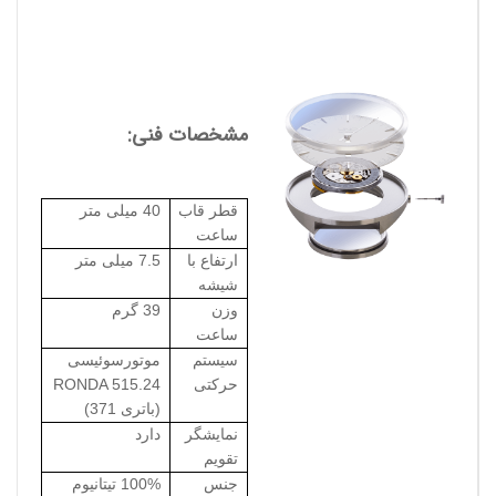
مشخصات فنی:
قطر قاب
40 میلی متر
ساعت
ارتفاع با
7.5 میلی متر
شیشه
وزن
39 گرم
ساعت
سیستم
موتورسوئیسی
حرکتی
RONDA 515.24
(باتری 371)
نمایشگر
دارد
تقویم
جنس
100% تیتانیوم