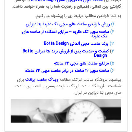
کیفیت این
ساعت مچی بُتا
دیزاین آلمان
Botta Design
با دو سال
گارانتی بین المللی، اطمینان و رضایت شما را به همراه خواهد داشت.
به شما خواندن مطالب مرتبط زیر را پیشنهاد می کنیم:
1
)
روش خواندن ساعت های مچی تک
عقربه بتا دیزاین
2)
ساعت مچی تک عقربه – مزایای استفاده از ساعت های
تک عقربه
3
)
برند ساعت مچی آلمانی
Botta Design
4
)
کیفیت و خدمات پس از فروش برند بتا دیزاین
Botta
Design
5)
مزایای ساعت های مچی 24
ساعته
6)
ساعت مچی 12 ساعته در برابر ساعت
مچی 24 ساعته
پیشنهاد فروشگاه ساعت ایراتک مطالعه
وبلاگ ساعت
ایراتک
برای
شماست . فروشگاه ساعت ایراتک نماینده رسمی و انحصاری ساعت
های مچی بُتا دیزاین در ایران.