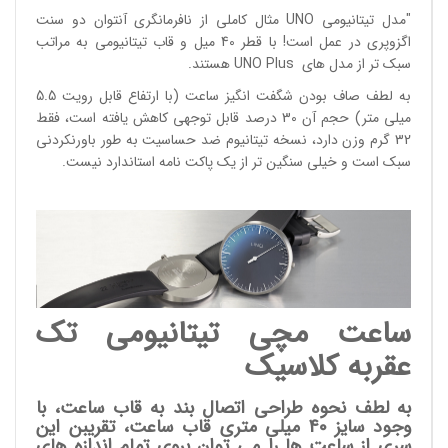
"مدل تیتانیومی UNO مثال کاملی از نافرمانگری آنتوان دو سنت
اگزوپری در عمل است! با قطر 40 میل و قاب تیتانیومی به مراتب
سبک تر از مدل های UNO Plus هستند.
به لطف صاف بودن شگفت انگیز ساعت (با ارتفاع قابل رویت 5.5
میلی متر) حجم آن 30 درصد قابل توجهی کاهش یافته است، فقط
32 گرم وزن دارد، نسخه تیتانیوم ضد حساسیت به طور باورنکردنی
سبک است و خیلی سنگین تر از یک پاکت نامه استاندارد نیست.
ساعت مچی تیتانیومی تک
عقربه کلاسیک
به لطف نحوه طراحی اتصال بند به قاب ساعت، با
وجود سایز 40 میلی متری قاب ساعت، تقریبن این
سری از ساعت ها را می توان بروی تمام اندازه های