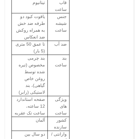
قاب
تیتانیوم
ساعت
جنس
یاقوت کبود دو
شیشه
طرفه ضد خش
ساعت
به همراه روکش
ضد انعکاس
ضد آب
تا عمق 50 متری
(5 بار)
بند
بند چرمی
ساعت
مخصوص (تیره
شده توسط
روغن خاص
گیاهی)، بند
لاستیکی (رابر)
ویژگی
صفحه استاندارد
های
12 ساعته،
ساعت
ساعت تک عقربه
کشور
آلمان
سازنده
وارانتی /
دو سال بین