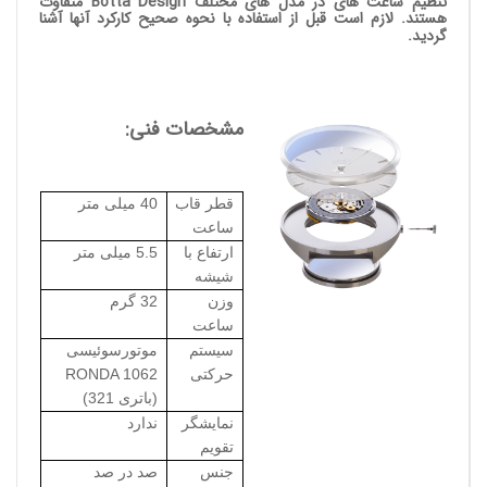
تنظیم ساعت های در مدل های مختلف Botta Design متفاوت
هستند. لازم است قبل از استفاده با نحوه صحیح کارکرد آنها آشنا
گردید.
مشخصات فنی:
قطر قاب
40 میلی متر
ساعت
ارتفاع با
5.5 میلی متر
شیشه
وزن
32 گرم
ساعت
سیستم
موتورسوئیسی
حرکتی
RONDA 1062
(باتری 321)
نمایشگر
ندارد
تقویم
جنس
صد در صد