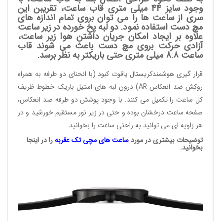
وجود سایز 44 میلی متری قاب ساعت، تقریبن این
سری از ساعت ها را می توان بروی تمام اندازه های
مچ دست استفاده نمود. دو لبه پخ خورده در زیر ساعت
علاوه بر ایجاد امکان جریان داشتن هوا زیر ساعت،
آزادی حرکت بروی مچ دست باعث می شوند قاب
ساعت 8.8 میلی متری حتی باریکتر به نظر برسد.
قرار گیری هوشمندکریستال یاقوت کبود (با انحنای دو طرفه به همراه
روکش ضد انعکاس AR) درون لبه های استیل باریک خطوط ظریف
کل ساعت را تکمیل می کنند. با وجود پوشش دو طرفه ضد انعکاس،
صفحه ساعت درخشان بوده و حتی در زیر نور مستقیم خورشید و در
هر زاویه ای می توانید به راحتی ساعت را بخوانید.
توضیحات بیشتری در مورد
ساعت های مچی
تک عقربه
را در اینجا
بخوانید.