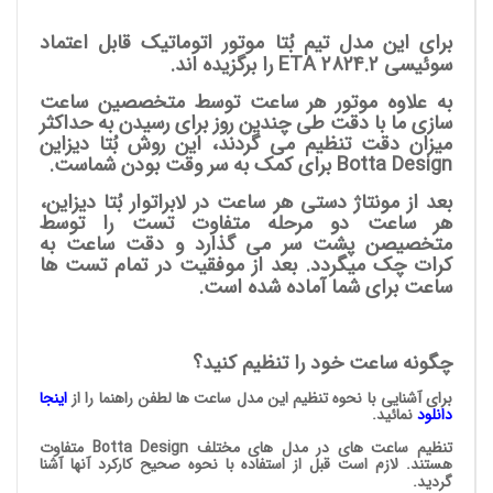
برای این مدل تیم بُتا موتور اتوماتیک قابل اعتماد
سوئیسی
2824.2 را برگزیده اند.
ETA
به علاوه موتور هر ساعت توسط متخصصین ساعت
سازی ما با دقت طی چندین روز برای رسیدن به حداکثر
میزان دقت تنظیم می گردند، این روش بُتا دیزاین
Botta Design برای کمک به سر وقت بودن شماست.
بعد از مونتاژ دستی هر ساعت در لابراتوار بُتا دیزاین،
هر ساعت دو مرحله متفاوت تست را توسط
متخصیصن پشت سر می گذارد و دقت ساعت به
کرات چک میگردد. بعد از موفقیت در تمام تست ها
ساعت برای شما آماده شده است.
چگونه ساعت خود را تنظیم کنید؟
برای آشنایی با نحوه تنظیم این مدل ساعت ها لطفن راهنما را از
اینجا
دانلود
نمائید
.
تنظیم ساعت های در مدل های مختلف Botta Design متفاوت
هستند. لازم است قبل از استفاده با نحوه صحیح کارکرد آنها آشنا
گردید.