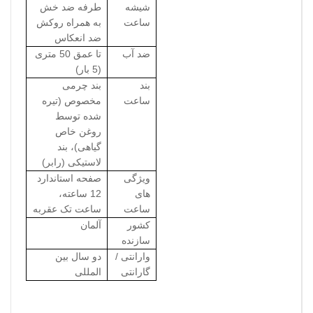
شیشه
طرفه ضد خش
ساعت
به همراه روکش
ضد انعکاس
ضد آب
تا عمق 50 متری
(5 بار)
بند
بند چرمی
ساعت
مخصوص (تیره
شده توسط
روغن خاص
گیاهی)، بند
لاستیکی (رابر)
ویژگی
صفحه استاندارد
های
12 ساعته،
ساعت
ساعت تک عقربه
کشور
آلمان
سازنده
وارانتی /
دو سال بین
گارانتی
المللی