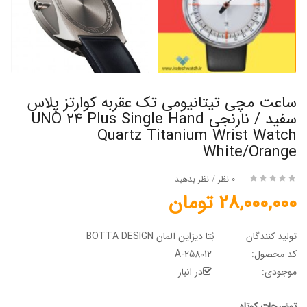
ساعت مچی تیتانیومی تک عقربه کوارتز پلاس
سفید / نارنجی UNO 24 Plus Single Hand
Quartz Titanium Wrist Watch
White/Orange
0 نظر
/
نظر بدهید
28,000,000 تومان
تولید کنندگان
بُتا دیزاین آلمان BOTTA DESIGN
کد محصول:
A-258012
موجودی:
در انبار
توضیحات کوتاه