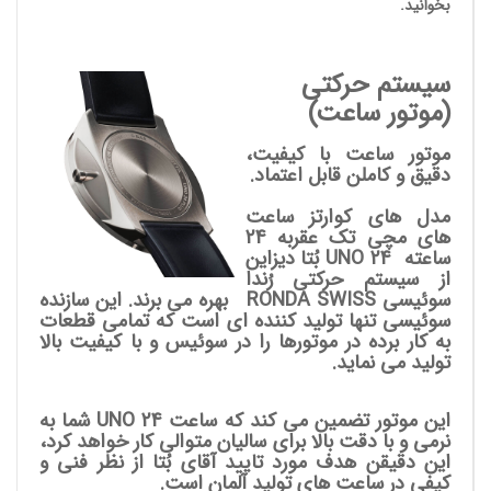
بخوانید.
سیستم حرکتی
(موتور ساعت)
موتور ساعت با کیفیت،
دقیق و کاملن قابل اعتماد.
مدل های کوارتز ساعت
های مچی تک عقربه 24
ساعته UNO 24
بُتا دیزاین
از سیستم حرکتی رُندا
سوئیسی RONDA SWISS بهره می برند. این سازنده
سوئیسی تنها تولید کننده ای است که تمامی قطعات
به کار برده در موتورها را در سوئیس و با کیفیت بالا
تولید می نماید.
این موتور تضمین می کند که ساعت UNO 24 شما به
نرمی و با دقت بالا برای سالیان متوالی کار خواهد کرد،
این دقیقن هدف مورد تایید آقای بُتا از نظر فنی و
کیفی در ساعت های تولید آلمان است.