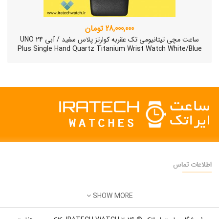
28,000,000 تومان
ساعت مچی تیتانیومی تک عقربه کوارتز پلاس سفید / آبی UNO 24
Plus Single Hand Quartz Titanium Wrist Watch White/Blue
اطلاعات تماس
دفتر فروش:
تهران
SHOW MORE
تلفن:
22500904 - 28425473
ساعت مچی سوئیسی SLOW "AM/PM" – 01..
ایمیل:
info@iratechwatch.ir