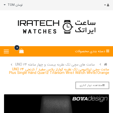
تومان TOM
0
دسته بندی محصولات
ساعت های مچی تک عقربه بیست و چهار ساعته UNO 24
ساعت مچی تیتانیومی تک عقربه کوارتز پلاس سفید / نارنجی UNO 24
Plus Single Hand Quartz Titanium Wrist Watch White/Orange
مشاهده نوار کناری