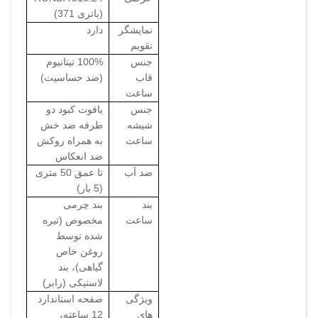
(باتری 371)
نمایشگر
دارد
تقویم
جنس
100% تیتانیوم
قاب
(ضد حساسیت)
ساعت
جنس
یاقوت کبود دو
شیشه
طرفه ضد خش
ساعت
به همراه روکش
ضد انعکاس
ضد آب
تا عمق 50 متری
(5 بار)
بند
بند چرمی
ساعت
مخصوص (تیره
شده توسط
روغن خاص
گیاهی)، بند
لاستیکی (رابر)
ویژگی
صفحه استاندارد
های
12 ساعته،