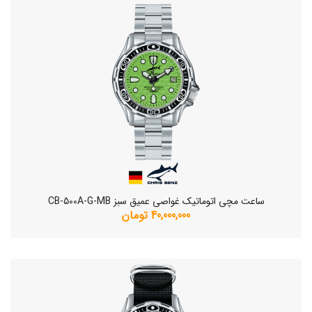
ساعت مچی اتوماتیک غواصی عمیق سبز CB-500A-G-MB
40,000,000 تومان