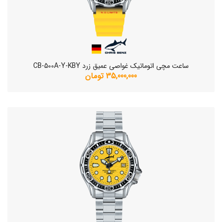
ساعت مچی اتوماتیک غواصی عمیق زرد CB-500A-Y-KBY
35,000,000 تومان