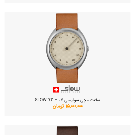
ساعت مچی سوئیسی SLOW "O" – 07
15,000,000 تومان