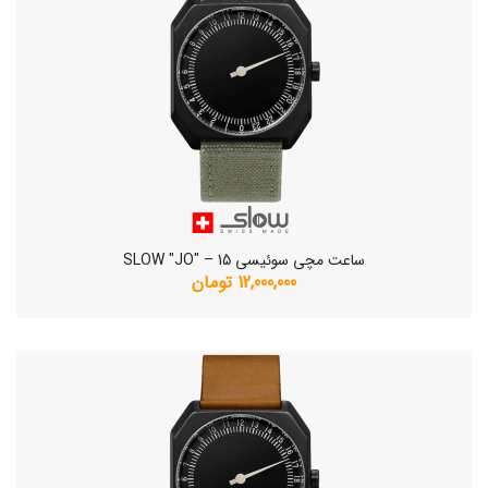
ساعت مچی سوئیسی SLOW "JO" – 15
12,000,000 تومان