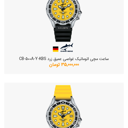
ساعت مچی اتوماتیک غواصی عمیق زرد CB-500A-Y-KBS
35,000,000 تومان