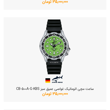
35,000,000 تومان
ساعت مچی اتوماتیک غواصی عمیق سبز CB-500A-G-KBS
35,000,000 تومان