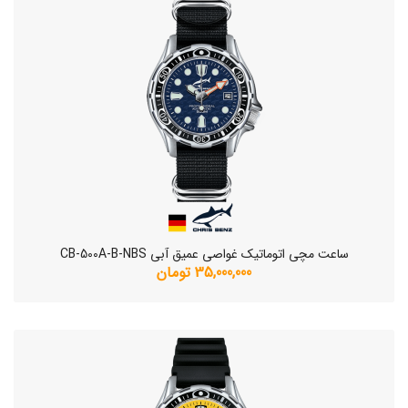
ساعت مچی اتوماتیک غواصی عمیق آبی CB-500A-B-NBS
35,000,000 تومان