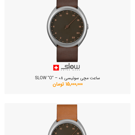
ساعت مچی سوئیسی SLOW "O" – 08
15,000,000 تومان