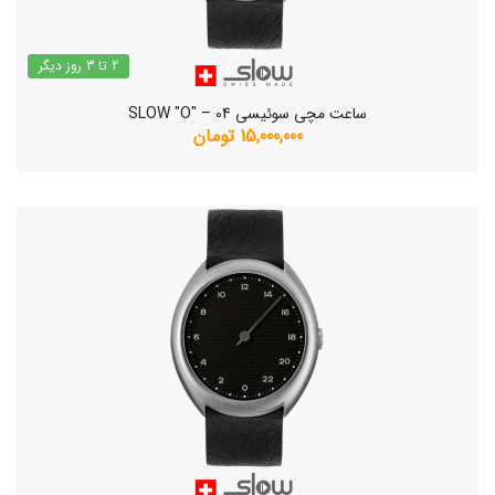
2 تا 3 روز دیگر
ساعت مچی سوئیسی SLOW "O" – 04
15,000,000 تومان