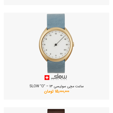
ساعت مچی سوئیسی SLOW "O" – 13
15,000,000 تومان