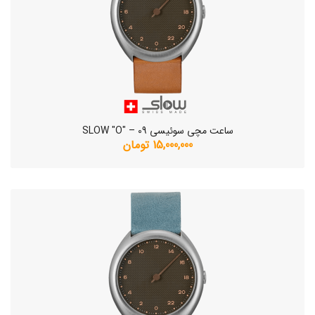
ساعت مچی سوئیسی SLOW "O" – 09
15,000,000 تومان