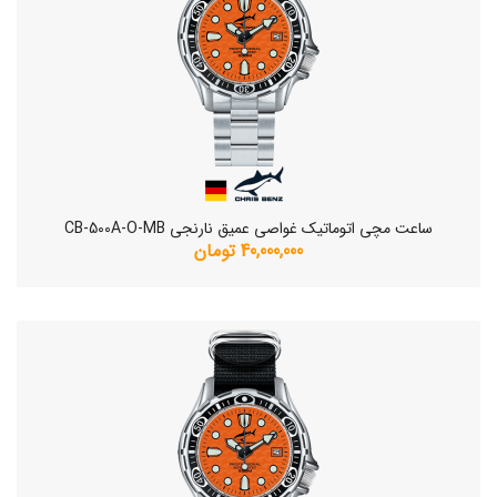
ساعت مچی اتوماتیک غواصی عمیق نارنجی CB-500A-O-MB
40,000,000 تومان