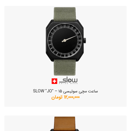
ساعت مچی سوئیسی SLOW "JO" – 15
12,000,000 تومان