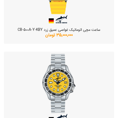
ساعت مچی اتوماتیک غواصی عمیق زرد CB-500A-Y-KBY
35,000,000 تومان