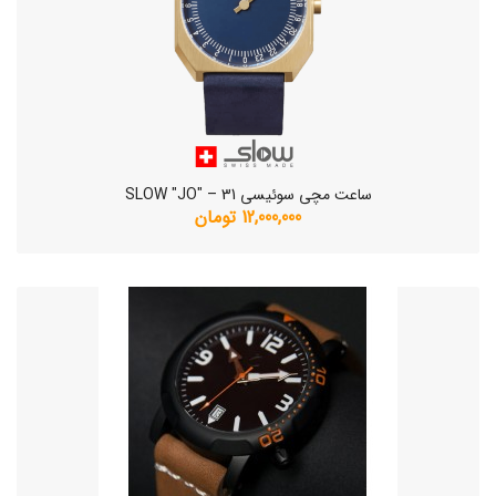
ساعت مچی سوئیسی SLOW "JO" – 31
12,000,000 تومان