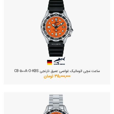
ساعت مچی اتوماتیک غواصی عمیق نارنجی CB-500A-O-KBS
35,000,000 تومان