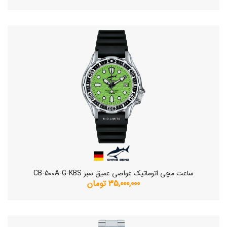
ساعت مچی اتوماتیک غواصی عمیق سبز CB-500A-G-KBS
35,000,000 تومان