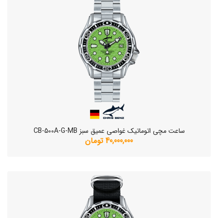
ساعت مچی اتوماتیک غواصی عمیق سبز CB-500A-G-MB
40,000,000 تومان