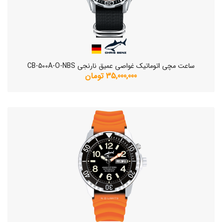
ساعت مچی اتوماتیک غواصی عمیق نارنجی CB-500A-O-NBS
35,000,000 تومان