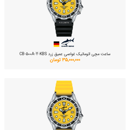
ساعت مچی اتوماتیک غواصی عمیق زرد CB-500A-Y-KBS
35,000,000 تومان