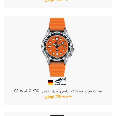
ساعت مچی اتوماتیک غواصی عمیق نارنجی CB-500A-O-KBO
35,000,000 تومان