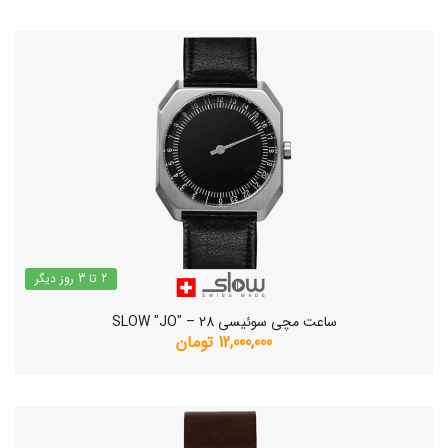
2 تا 3 روز دیگر
ساعت مچی سوئیسی SLOW "JO" – 28
12,000,000 تومان