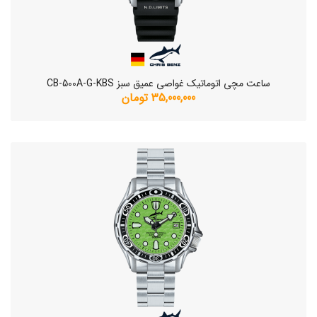
ساعت مچی اتوماتیک غواصی عمیق سبز CB-500A-G-KBS
35,000,000 تومان