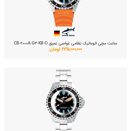
ساعت مچی اتوماتیک نظامی غواصی عمیق CB-2000A-G3-KB-O
235,000,000 تومان