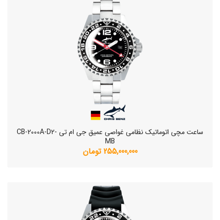
ساعت مچی اتوماتیک نظامی غواصی عمیق جی ام تی CB-2000A-D2-
MB
255,000,000 تومان