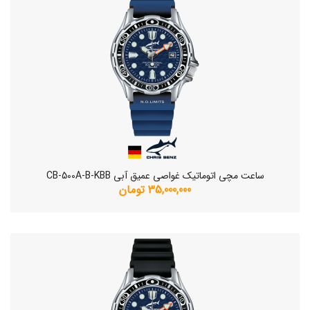
ساعت مچی اتوماتیک غواصی عمیق آبی CB-500A-B-KBB
35,000,000 تومان