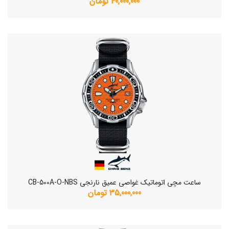
40,000,000 تومان
ساعت مچی اتوماتیک غواصی عمیق نارنجی CB-500A-O-NBS
35,000,000 تومان