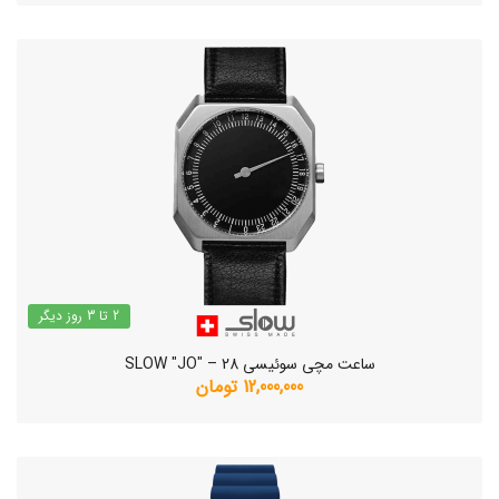
2 تا 3 روز دیگر
ساعت مچی سوئیسی SLOW "JO" – 28
12,000,000 تومان