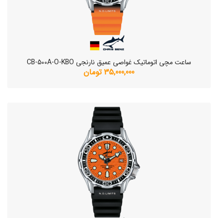
ساعت مچی اتوماتیک غواصی عمیق نارنجی CB-500A-O-KBO
35,000,000 تومان