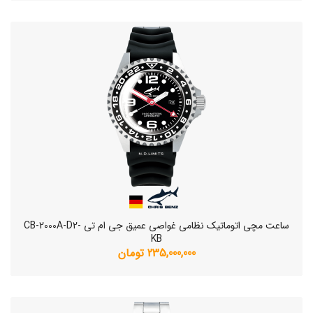
ساعت مچی اتوماتیک نظامی غواصی عمیق جی ام تی CB-2000A-D2-
KB
235,000,000 تومان