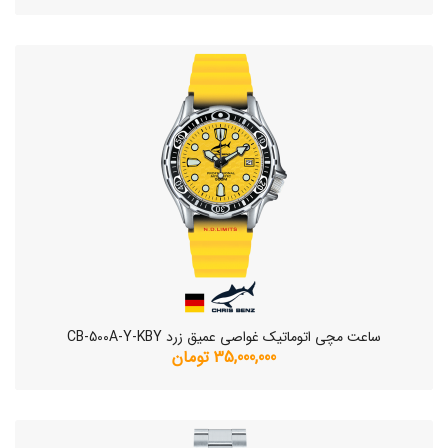
ساعت مچی اتوماتیک غواصی عمیق زرد CB-500A-Y-KBY
35,000,000 تومان