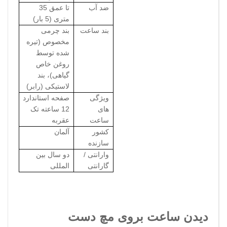
ضد آب
تا عمق 35
متری (5 بار)
بند ساعت
بند چرمی
مخصوص (تیره
شده توسط
روغن خاص
گیاهی)، بند
لاستیکی (رابر)
ویژگی
صفحه استاندارد
های
12 ساعته تک
ساعت
عقربه
کشور
آلمان
سازنده
وارانتی /
دو سال بین
گارانتی
المللی
دیدن ساعت بروی مچ دست