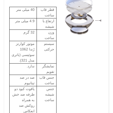
قطر قاب
40 میلی متر
ساعت
ارتفاع با
4.9 میلی متر
شیشه
وزن
32 گرم
ساعت
سیستم
موتور کوارتز
حرکتی
رُندا 1062
سوئیسی
(باتری
مدل 321).
نمایشگر
ندارد.
تقویم
جنس قاب
صد در صد
ساعت
تیتانیوم
جنس
یاقوت کبود دو
شیشه
طرفه ضد خش
ساعت
به همراه
روکش ضد
انعکاس