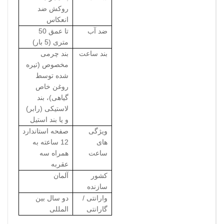
روکش ضد
انعکاس
ضد آب
تا عمق 50
متری (5 بار)
بند ساعت
بند چرمی
مخصوص (تیره
شده توسط
روغن خاص
گیاهی)، بند
لاستیکی (رابر)
و یا بند استیل
ویژگی
صفحه استاندارد
های
12 ساعته به
ساعت
همراه سه
عقربه
کشور
آلمان
سازنده
وارانتی /
دو سال بین
گارانتی
المللی