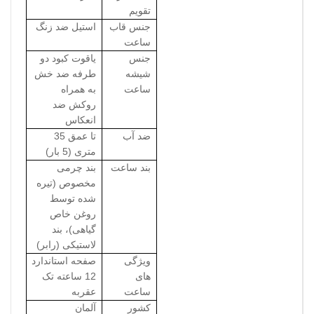
تقویم
جنس قاب
استیل ضد زنگ
ساعت
جنس
یاقوت کبود دو
شیشه
طرفه ضد خش
ساعت
به همراه
روکش ضد
انعکاس
ضد آب
تا عمق 35
متری (5 بار)
بند ساعت
بند چرمی
مخصوص (تیره
شده توسط
روغن خاص
گیاهی)، بند
لاستیکی (رابر)
ویژگی
صفحه استاندارد
های
12 ساعته تک
ساعت
عقربه
کشور
آلمان