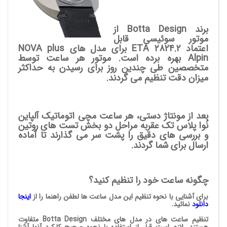
برند Botta Design از
موتور سوئیسی قابل
اعتماد ETA 2824.2 برای مدل های NOVA plus
Alpin بهره برده است. موتور هر ساعت توسط
متخصصین طی چندین روز برای رسیدن به حداکثر
میزان دقت تنظیم می گردند.
بعد از مونتاژ دستی، هر ساعت مچی اتوماتیک آلپاین
نُوا پلاس تک عقربه مراحل دو بخش تست های روتین
و بررسی های دقیق را پشت سر می گذارند تا آماده
ارسال برای شما گردند.
چگونه ساعت خود را تنظیم کنید؟
برای آشنایی با نحوه تنظیم این مدل ساعت ها لطفن راهنما را از
اینجا
دانلود
نمائید.
تنظیم ساعت های در مدل های مختلف Botta Design متفاوت
هستند. لازم است قبل از استفاده با نحوه صحیح کارکرد آنها آشنا