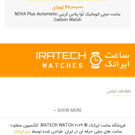
48,000,000 تومان
ساعت مچی اتوماتیک نُوا پلاس کربنی NOVA Plus Automatic
Carbon Watch
اطلاعات تماس
دفتر فروش:
تهران
SHOW MORE
تلفن:
22500904 - 28425473
ساعت مچی سوئیسی SLOW "AM/PM" – 01..
ایمیل:
info@iratechwatch.ir
12,500,000 تومان
فروشگاه ساعت ایراتک © 2026 IRATECH WATCH. کلکسیون متفاوت
زمان کاری:
8 صبح تا 5 عصر
ساعت های مچی حرفه ای در ایران. طراحی شده توسط
تیم ایراتک