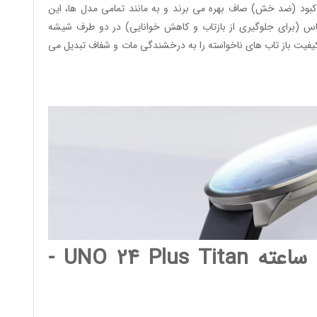
ود (ضد خش) صاف بهره می برند و به مانند تمامی مدل ها، این
 (برای جلوگیری از بازتاب و کاهش خوانایی) در دو طرف شیشه
یفیت باز تاب های ناخواسته را به درخشندگی مات و شفاف تبدیل می
ساعت های تک عقربه 24 ساعته UNO 24 Plus Titan -