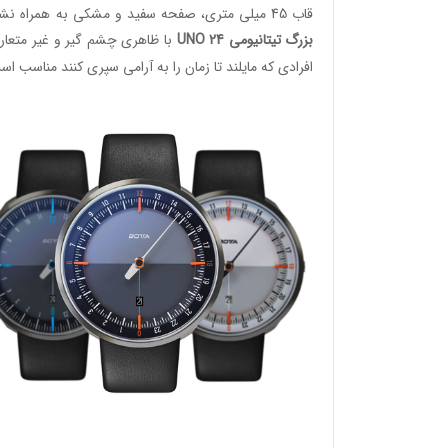
قاب 45 میلی متری، صفحه سفید و مشکی به همراه نشان گرهای ربع و رینگ آبی یا نارنجی.
بزرگ تیتانیومی UNO 24
با ظاهری چشم گیر و غیر متعار
افرادی که مایلند تا زمان را به آرامی سپری کنند مناسب اس