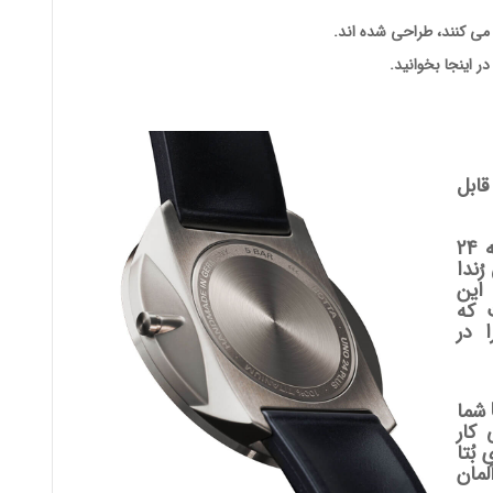
 می کنند، طراحی شده اند.
در اینجا بخوانید.
ابل
مدل های کوارتز ساعت های مچی تک عقربه 24
ُندا
ند. این
 که
 در
این موتور تضمین می کند که ساعت UNO 24 شما
 کار
بُتا
مان