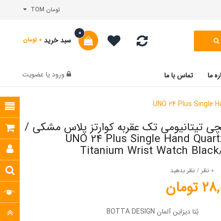
تومان TOM
0
سبد خرید
0 تومان
ورود
یا
عضویت
ره ما
تماس با ما
 تیتانیومی تک عقربه کوارتز پلاس مشکی /
ارنجی UNO 24 Plus Single Hand Quartz
Titanium Wrist Watch Black
0 نظر
/
نظر بدهید
تومان
بُتا دیزاین آلمان BOTTA DESIGN