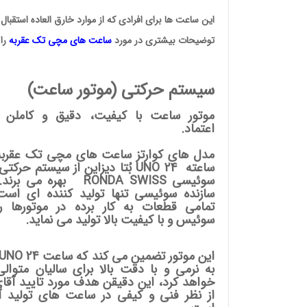
این ساعت ها برای افرادی که از موارد خارق العاده استقبال
وئیسی
SLO
توضیحات بیشتری در مورد
ساعت های مچی
تک عقربه
را 
سیستم حرکتی (موتور ساعت)
موتور ساعت با کیفیت، دقیق و کاملن ق
اعتماد.
ساعته UNO 24
بُتا دیزاین
از سیستم حرکتی ر
سوئیسی RONDA SWISS بهره می بر
سازنده سوئیسی تنها تولید کننده ای است
تمامی قطعات به کار برده در موتورها را
سوئیس و با کیفیت بالا تولید می نماید.
به نرمی و با دقت بالا برای سالیان متوالی
خواهد کرد، این دقیقن هدف مورد تایید آقای 
از نظر فنی و کیفی در ساعت های تولید آل