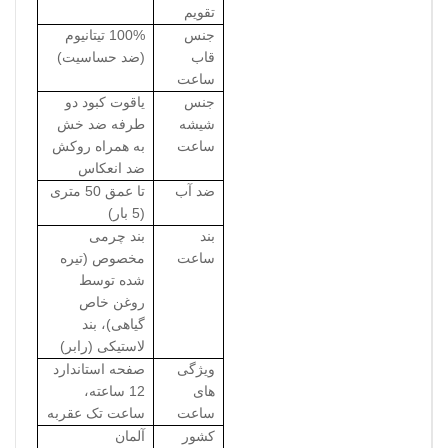
تقویم
جنس
100% تیتانیوم
قاب
(ضد حساسیت)
ساعت
جنس
یاقوت کبود دو
شیشه
طرفه ضد خش
ساعت
به همراه روکش
ضد انعکاس
ضد آب
تا عمق 50 متری
(5 بار)
بند
بند چرمی
ساعت
مخصوص (تیره
شده توسط
روغن خاص
گیاهی)، بند
لاستیکی (رابر)
ویژگی
صفحه استاندارد
های
12 ساعته،
ساعت
ساعت تک عقربه
کشور
آلمان