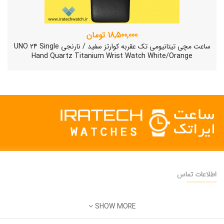
18,500,000 تومان
ساعت مچی تیتانیومی تک عقربه کوارتز سفید / نارنجی UNO 24 Single
Hand Quartz Titanium Wrist Watch White/Orange
اطلاعات تماس
دفتر فروش:
تهران
SHOW MORE
تلفن:
22500904 - 28425473
ساعت مچی سوئیسی SLOW "AM/PM" – 01..