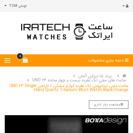
تومان TOM
0
دسته بندی محصولات
برند بُتا دیزاین آلمان
ساعت های مچی تک عقربه بیست و چهار ساعته UNO 24
ساعت مچی تیتانیومی تک عقربه کوارتز مشکی / نارنجی UNO 24 Single
Hand Quartz Titanium Wrist Watch Black/Orange
مشاهده نوار کناری