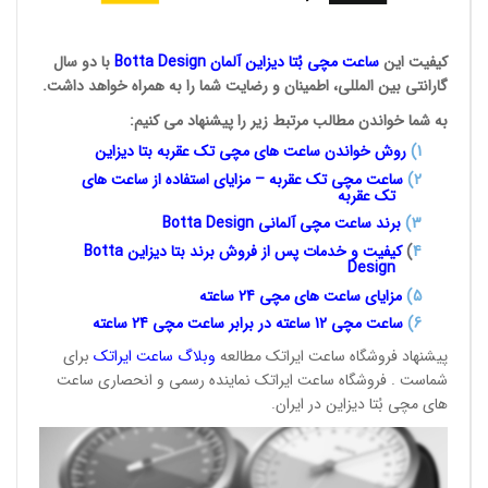
کیفیت این
ساعت مچی بُتا
دیزاین آلمان
Botta Design
با دو سال
گارانتی بین المللی، اطمینان و رضایت شما را به همراه خواهد داشت.
به شما خواندن مطالب مرتبط زیر را پیشنهاد می کنیم:
1
)
روش خواندن ساعت های مچی تک
عقربه بتا دیزاین
2)
ساعت مچی تک عقربه – مزایای استفاده از ساعت های
تک عقربه
3
)
برند ساعت مچی آلمانی
Botta Design
4
)
کیفیت و خدمات پس از فروش برند بتا دیزاین
Botta
Design
5)
مزایای ساعت های مچی 24
ساعته
6)
ساعت مچی 12 ساعته در برابر ساعت
مچی 24 ساعته
پیشنهاد فروشگاه ساعت ایراتک مطالعه
وبلاگ ساعت
ایراتک
برای
شماست . فروشگاه ساعت ایراتک نماینده رسمی و انحصاری ساعت
های مچی بُتا دیزاین در ایران.