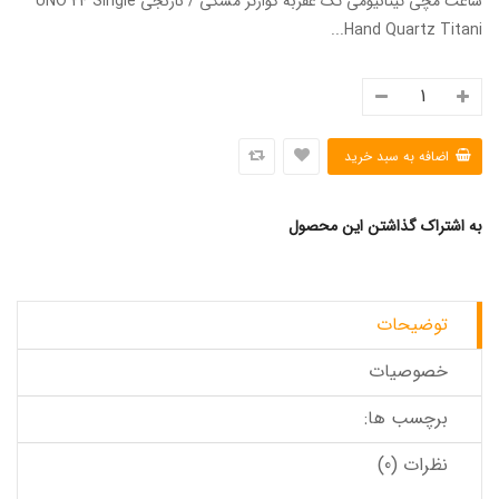
ساعت مچی تیتانیومی تک عقربه کوارتز مشکی / نارنجی UNO 24 Single
Hand Quartz Titani...
به اشتراک گذاشتن این محصول
توضیحات
خصوصیات
برچسب ها:
نظرات (0)