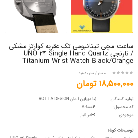
ساعت مچی تیتانیومی تک عقربه کوارتز مشکی
/ نارنجی UNO 24 Single Hand Quartz
Titanium Wrist Watch Black/Orange
0 نظر
/
نظر بدهید
18,500,000 تومان
تولید کنندگان
بُتا دیزاین آلمان BOTTA DESIGN
کد محصول:
A-10004
موجودی:
در انبار
توضیحات کوتاه