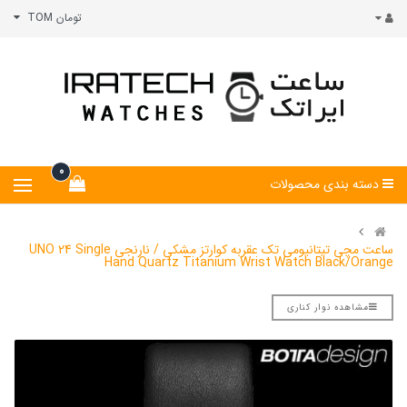
تومان TOM
0
دسته بندی محصولات
ساعت مچی تیتانیومی تک عقربه کوارتز مشکی / نارنجی UNO 24 Single
Hand Quartz Titanium Wrist Watch Black/Orange
مشاهده نوار کناری