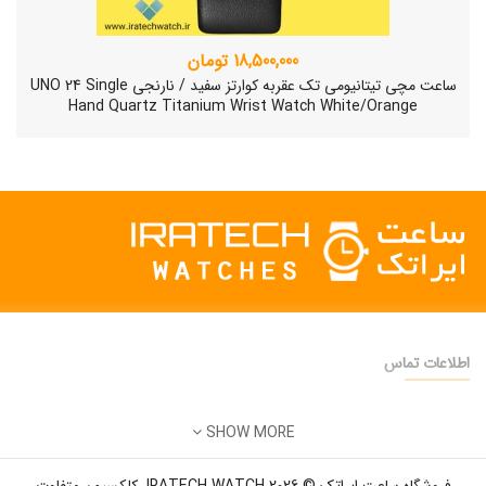
18,500,000 تومان
ساعت مچی تیتانیومی تک عقربه کوارتز سفید / نارنجی UNO 24 Single
Hand Quartz Titanium Wrist Watch White/Orange
اطلاعات تماس
دفتر فروش:
تهران
SHOW MORE
تلفن:
22500904 - 28425473
ساعت مچی سوئیسی SLOW "AM/PM" – 01..
ایمیل:
info@iratechwatch.ir
12,500,000 تومان
فروشگاه ساعت ایراتک © 2026 IRATECH WATCH. کلکسیون متفاوت