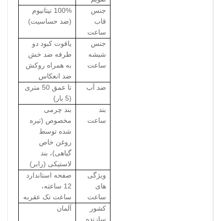
جنس
100% تیتانیوم
قاب
(ضد حساسیت)
ساعت
جنس
یاقوت کبود دو
شیشه
طرفه ضد خش
ساعت
به همراه روکش
ضد انعکاس
ضد آب
تا عمق 50 متری
(5 بار)
بند
بند چرمی
ساعت
مخصوص (تیره
شده توسط
روغن خاص
گیاهی)، بند
لاستیکی (رابر)
ویژگی
صفحه استاندارد
های
12 ساعته،
ساعت
ساعت تک عقربه
کشور
آلمان
سازنده