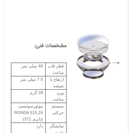
مشخصات فنی:
قطر قاب
40 میلی متر
ساعت
ارتفاع با
7.5 میلی متر
شیشه
وزن
39 گرم
ساعت
سیستم
موتورسوئیسی
حرکتی
RONDA 515.24
(باتری 371)
نمایشگر
دارد
تقویم