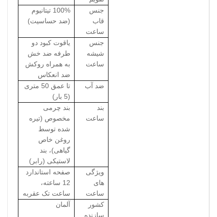
جنس
100% تیتانیوم
قاب
(ضد حساسیت)
ساعت
جنس
یاقوت کبود دو
شیشه
طرفه ضد خش
ساعت
به همراه روکش
ضد انعکاس
ضد آب
تا عمق 50 متری
(5 بار)
بند
بند چرمی
ساعت
مخصوص (تیره
شده توسط
روغن خاص
گیاهی)، بند
لاستیکی (رابر)
ویژگی
صفحه استاندارد
های
12 ساعته،
ساعت
ساعت تک عقربه
کشور
آلمان
سازنده