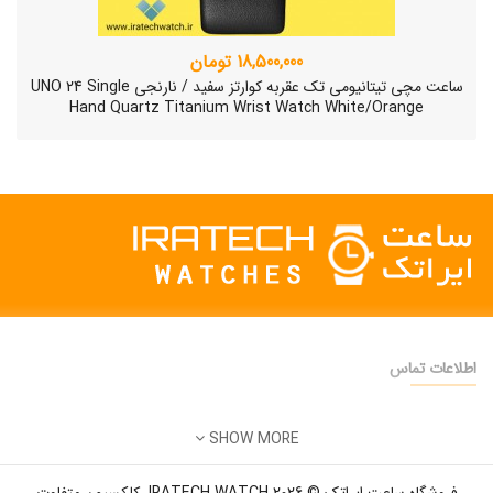
18,500,000 تومان
ساعت مچی تیتانیومی تک عقربه کوارتز سفید / نارنجی UNO 24 Single
Hand Quartz Titanium Wrist Watch White/Orange
اطلاعات تماس
دفتر فروش:
تهران
SHOW MORE
تلفن:
22500904 - 28425473
ساعت مچی سوئیسی SLOW "AM/PM" – 01..
ایمیل:
info@iratechwatch.ir
12,500,000 تومان
فروشگاه ساعت ایراتک © 2026 IRATECH WATCH. کلکسیون متفاوت