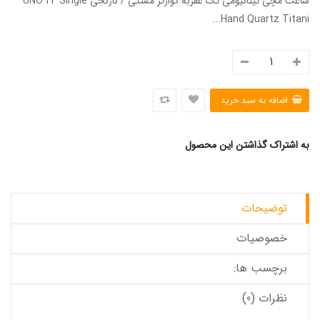
ساعت مچی تیتانیومی تک عقربه کوارتز مشکی / نارنجی UNO 24 Single
Hand Quartz Titani...
به اشتراک گذاشتن این محصول
توضیحات
خصوصیات
برچسب ها:
نظرات (0)