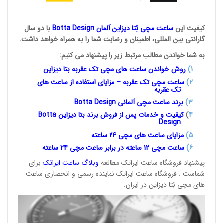
کیفیت این
ساعت مچی بُتا
دیزاین آلمان
Botta Design
با دو سال
گارانتی بین المللی، اطمینان و رضایت شما را به همراه خواهد داشت.
به شما خواندن مطالب مرتبط زیر را پیشنهاد می کنیم:
1
)
روش خواندن ساعت های مچی تک
عقربه بتا دیزاین
2)
ساعت مچی تک عقربه – مزایای استفاده از ساعت های
تک عقربه
3
)
برند ساعت مچی آلمانی
Botta Design
4
)
کیفیت و خدمات پس از فروش برند بتا دیزاین
Botta
Design
5)
مزایای ساعت های مچی 24
ساعته
6)
ساعت مچی 12 ساعته در برابر ساعت
مچی 24 ساعته
پیشنهاد فروشگاه ساعت ایراتک مطالعه
وبلاگ ساعت
ایراتک
برای
شماست . فروشگاه ساعت ایراتک نماینده رسمی و انحصاری ساعت
های مچی بُتا دیزاین در ایران.