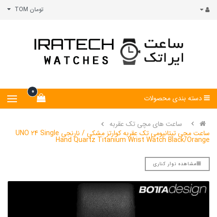
تومان TOM
0
دسته بندی محصولات
ساعت های مچی تک عقربه
ساعت مچی تیتانیومی تک عقربه کوارتز مشکی / نارنجی UNO 24 Single
Hand Quartz Titanium Wrist Watch Black/Orange
مشاهده نوار کناری