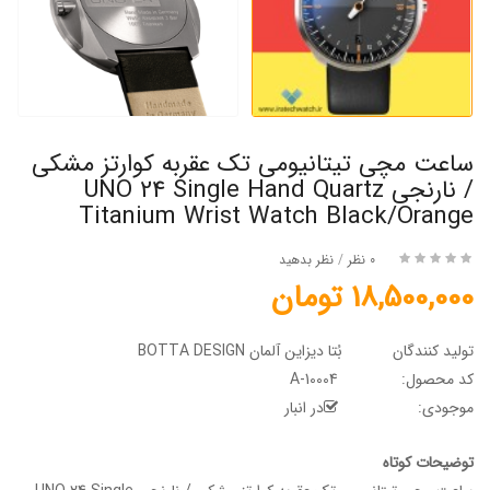
ساعت مچی تیتانیومی تک عقربه کوارتز مشکی
/ نارنجی UNO 24 Single Hand Quartz
Titanium Wrist Watch Black/Orange
0 نظر
/
نظر بدهید
18,500,000 تومان
تولید کنندگان
بُتا دیزاین آلمان BOTTA DESIGN
کد محصول:
A-10004
موجودی:
در انبار
توضیحات کوتاه