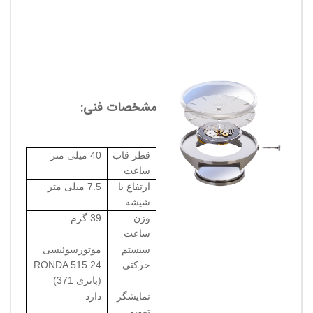
مشخصات فنی:
قطر قاب
40 میلی متر
ساعت
ارتفاع با
7.5 میلی متر
شیشه
وزن
39 گرم
ساعت
سیستم
موتورسوئیسی
حرکتی
RONDA 515.24
(باتری 371)
نمایشگر
دارد
تقویم