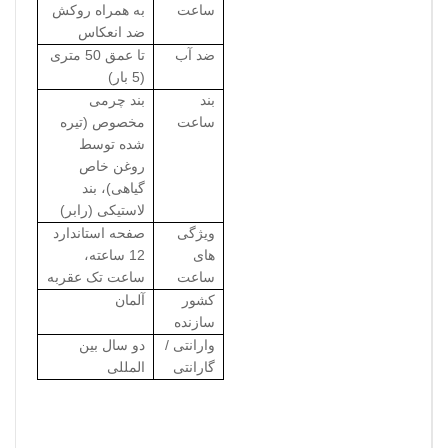
ساعت
به همراه روکش
ضد انعکاس
ضد آب
تا عمق 50 متری
(5 بار)
بند
بند چرمی
ساعت
مخصوص (تیره
شده توسط
روغن خاص
گیاهی)، بند
لاستیکی (رابر)
ویژگی
صفحه استاندارد
های
12 ساعته،
ساعت
ساعت تک عقربه
کشور
آلمان
سازنده
وارانتی /
دو سال بین
گارانتی
المللی