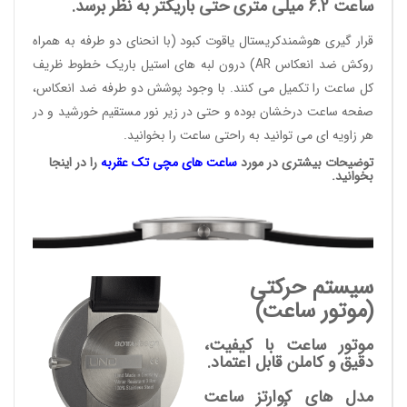
ساعت 6.2 میلی متری حتی باریکتر به نظر برسد.
قرار گیری هوشمندکریستال یاقوت کبود (با انحنای دو طرفه به همراه
روکش ضد انعکاس AR) درون لبه های استیل باریک خطوط ظریف
کل ساعت را تکمیل می کنند. با وجود پوشش دو طرفه ضد انعکاس،
صفحه ساعت درخشان بوده و حتی در زیر نور مستقیم خورشید و در
هر زاویه ای می توانید به راحتی ساعت را بخوانید.
توضیحات بیشتری در مورد
ساعت های مچی
تک عقربه
را در اینجا
بخوانید.
سیستم حرکتی
(موتور ساعت)
موتور ساعت با کیفیت،
دقیق و کاملن قابل اعتماد.
مدل های کوارتز ساعت