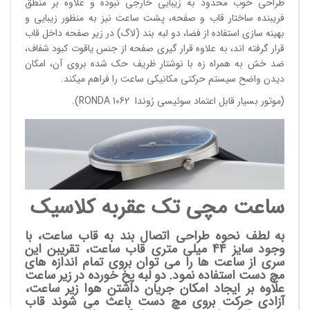
طراحی خوب محدود به زیبایی خارجی نبوده و علاوه بر منطق
فریبنده ساختار قاب و صفحه، پشت ساعت نیز به منظور زیبایی و
بهینه سازی استفاده از فضا، دو لبه بند (لاگ) در زیر صفحه داخل قاب
قرار گرفته اند، به علاوه قرار گیری صفحه از جنس یاقوت کبود شفاف،
ضد خش به همراه زه با نوشتار ظریف حک شده بروی آن، امکان
دیدن واضح سیستم حرکتی مکانیکی ساعت را فراهم میکند.
(موتور بسیار قابل اعتماد سوئیسی رُوندا
1062).
RONDA
ساعت مچی تک عقربه کلاسیک
به لطف نحوه طراحی اتصال بند به قاب ساعت، با
وجود سایز 44 میلی متری قاب ساعت، تقریبن این
سری از ساعت ها را می توان بروی تمام اندازه های
مچ دست استفاده نمود. دو لبه پخ خورده در زیر ساعت
علاوه بر ایجاد امکان جریان داشتن هوا زیر ساعت،
آزادی حرکت بروی مچ دست باعث می شوند قاب