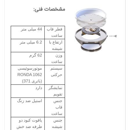
مشخصات فنی:
قطر قاب
44 میلی متر
ساعت
ارتفاع با
6.2 میلی متر
شیشه
وزن
62 گرم
ساعت
سیستم
موتورسوئیسی
حرکتی
RONDA 1062
(باتری 371)
نمایشگر
دارد
تقویم
جنس
استیل ضد زنگ
قاب
ساعت
جنس
یاقوت کبود دو
شیشه
طرفه ضد خش