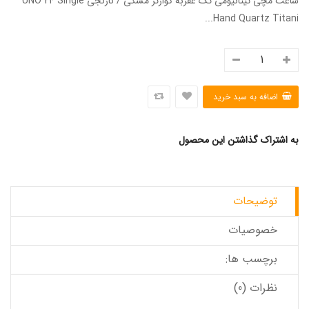
ساعت مچی تیتانیومی تک عقربه کوارتز مشکی / نارنجی UNO 24 Single
Hand Quartz Titani...
به اشتراک گذاشتن این محصول
توضیحات
خصوصیات
برچسب ها:
نظرات (0)