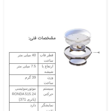
مشخصات فنی:
قطر قاب
40 میلی متر
ساعت
ارتفاع با
7.5 میلی متر
شیشه
وزن
39 گرم
ساعت
سیستم
موتورسوئیسی
حرکتی
RONDA 515.24
(باتری 371)
نمایشگر
دارد
تقویم