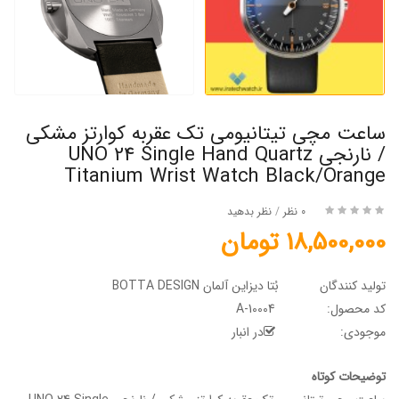
ساعت مچی تیتانیومی تک عقربه کوارتز مشکی
/ نارنجی UNO 24 Single Hand Quartz
Titanium Wrist Watch Black/Orange
0 نظر
/
نظر بدهید
18,500,000 تومان
تولید کنندگان
بُتا دیزاین آلمان BOTTA DESIGN
کد محصول:
A-10004
موجودی:
در انبار
توضیحات کوتاه