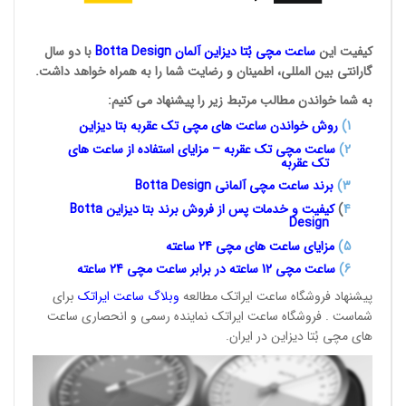
کیفیت این
ساعت مچی بُتا
دیزاین آلمان
Botta Design
با دو سال
گارانتی بین المللی، اطمینان و رضایت شما را به همراه خواهد داشت.
به شما خواندن مطالب مرتبط زیر را پیشنهاد می کنیم:
1
)
روش خواندن ساعت های مچی تک
عقربه بتا دیزاین
2)
ساعت مچی تک عقربه – مزایای استفاده از ساعت های
تک عقربه
3
)
برند ساعت مچی آلمانی
Botta Design
4
)
کیفیت و خدمات پس از فروش برند بتا دیزاین
Botta
Design
5)
مزایای ساعت های مچی 24
ساعته
6)
ساعت مچی 12 ساعته در برابر ساعت
مچی 24 ساعته
پیشنهاد فروشگاه ساعت ایراتک مطالعه
وبلاگ ساعت
ایراتک
برای
شماست . فروشگاه ساعت ایراتک نماینده رسمی و انحصاری ساعت
های مچی بُتا دیزاین در ایران.