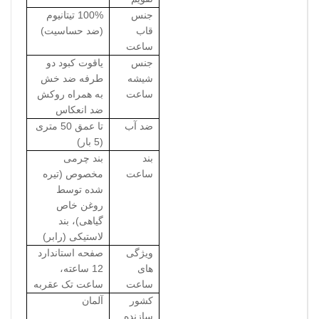
جنس
100% تیتانیوم
قاب
(ضد حساسیت)
ساعت
جنس
یاقوت کبود دو
شیشه
طرفه ضد خش
ساعت
به همراه روکش
ضد انعکاس
ضد آب
تا عمق 50 متری
(5 بار)
بند
بند چرمی
ساعت
مخصوص (تیره
شده توسط
روغن خاص
گیاهی)، بند
لاستیکی (رابر)
ویژگی
صفحه استاندارد
های
12 ساعته،
ساعت
ساعت تک عقربه
کشور
آلمان
سازنده