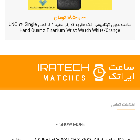
18,500,000 تومان
ساعت مچی تیتانیومی تک عقربه کوارتز سفید / نارنجی UNO 24 Single
Hand Quartz Titanium Wrist Watch White/Orange
اطلاعات تماس
دفتر فروش:
تهران
SHOW MORE
تلفن:
22500904 - 28425473
ساعت مچی سوئیسی SLOW "AM/PM" – 01..
ایمیل:
info@iratechwatch.ir
12,500,000 تومان
فروشگاه ساعت ایراتک © 2026 IRATECH WATCH. کلکسیون متفاوت