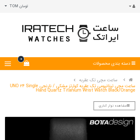
تومان TOM
0
دسته بندی محصولات
ساعت مچی تک عقربه
ساعت مچی تیتانیومی تک عقربه کوارتز مشکی / نارنجی UNO 24 Single
Hand Quartz Titanium Wrist Watch Black/Orange
مشاهده نوار کناری