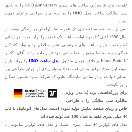
عقربه، برند بتا دیزاین ساعت های سری
UNO Anniversary
را به یادبود
سی سالگی ساعت مدل
UNO
را در سه مدل طراحی و تولید نموده
است.
بیش از سه دهه، ساعت های تک عقربه نماد آرامش در زندگی بودند. در
سال 1986 آقای بُتا طرح اولیه ساعت تک عقربه را ارایه نمود، در زمانی
که وضعیت بازار ساعت های سوئیسی
هنوز متلاطم بود و تولید کنندگان
همگی رویه محتاط بودن را خط مشی خود قرار داده بودند، آقای
کِلاس
بُتا
Klaus Botta
برخلاف جریان متداول
مدل ساعت
NO
U
را روانه بازار
نمود، این طرح موفق به دریافت تعداد بسیار زیادی از جوایز طراحی بین
المللی دنیا شد و در تمامی نمایشگاه هایی که شرکت نمود تحسین همگان
را برانگیخت.
برای بزرگداشت، برند بُتا مدل ویژه
سالگرد سی سالگی را با طراحی
خاص و زیبای صفحه نمایش تولید نموده است. مدل های اتوماتیک با قاب
44 میلی متری فقط به تعداد 100 عدد تولید شده اند.
مدل های کوارتز 44 میلی متری استیل و مدل های کوارتز تیتانیومی با