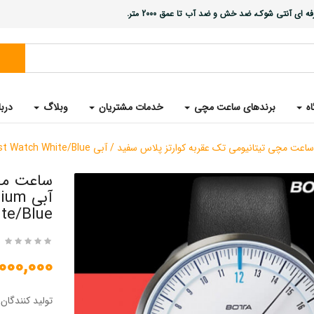
ی آنتی شوک، ضد خش و ضد آب تا عمق 2000 متر.
اه
برندهای ساعت مچی
خدمات مشتریان
وبلاگ
دربا
ساعت مچی تیتانیومی تک عقربه کوارتز پلاس سفید / آبی UNO 24 Plus Single Hand Quartz Titanium Wrist Watch White/Blue
ساعت مچی
آبی 
te/Blue
28,000,000 
تولید کنندگان