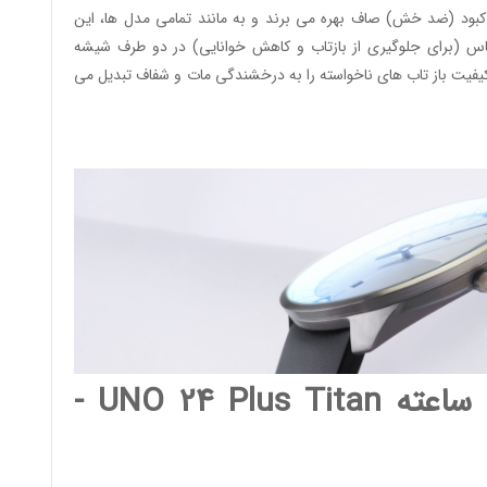
ود (ضد خش) صاف بهره می برند و به مانند تمامی مدل ها، این
 (برای جلوگیری از بازتاب و کاهش خوانایی) در دو طرف شیشه
یفیت باز تاب های ناخواسته را به درخشندگی مات و شفاف تبدیل می
ساعت های تک عقربه 24 ساعته UNO 24 Plus Titan -