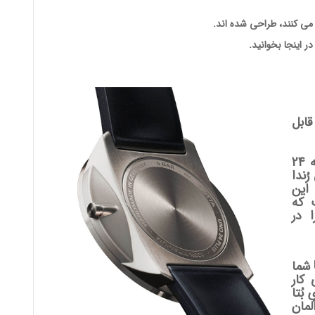
 می کنند، طراحی شده اند.
در اینجا بخوانید.
ابل
مدل های کوارتز ساعت های مچی تک عقربه 24
ُندا
ند. این
 که
 در
این موتور تضمین می کند که ساعت UNO 24 شما
 کار
بُتا
مان