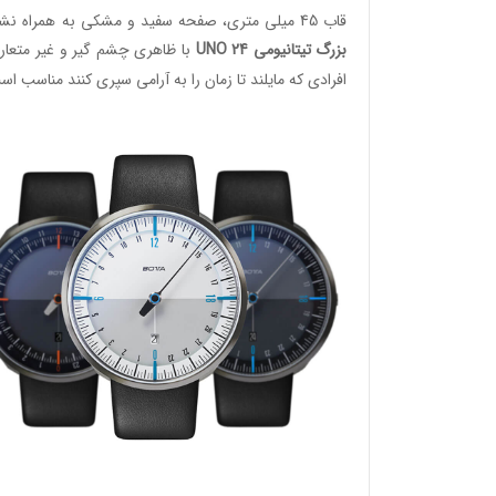
قاب 45 میلی متری، صفحه سفید و مشکی به همراه نشان گرهای ربع و رینگ آبی یا نارنجی.
بزرگ تیتانیومی UNO 24
با ظاهری چشم گیر و غیر متعار
افرادی که مایلند تا زمان را به آرامی سپری کنند مناسب اس