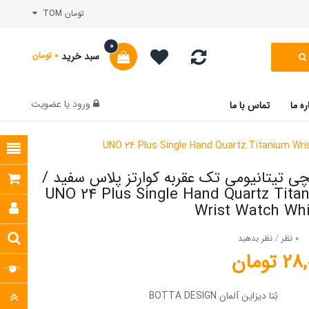
تومان TOM
0
سبد خرید
0 تومان
ورود
یا
عضویت
ره ما
تماس با ما
 تیتانیومی تک عقربه کوارتز پلاس سفید /
UNO 24 Plus Single Hand Quartz Titanium
Wrist Watch Whi
0 نظر
/
نظر بدهید
تومان
بُتا دیزاین آلمان BOTTA DESIGN