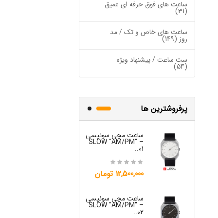
ساعت های فوق حرفه ای عمیق
(31)
ساعت های خاص و تک / مد
روز (149)
ست ساعت / پیشنهاد ویژه
(54)
پرفروشترین ها
ساعت مچی سوئیسی
ساعت مچی س
W "JO" – 03..
SLOW "AM/PM" –
01..
15,000,000 تومان
12,500,000 تومان
ساعت مچی س
ساعت مچی سوئیسی
W "JO" – 04..
SLOW "AM/PM" –
02..