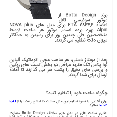
برند Botta Design از
موتور سوئیسی قابل
اعتماد ETA 2824.2 برای مدل های NOVA plus
Alpin بهره برده است. موتور هر ساعت توسط
متخصصین طی چندین روز برای رسیدن به حداکثر
میزان دقت تنظیم می گردند.
بعد از مونتاژ دستی، هر ساعت مچی اتوماتیک آلپاین
نُوا پلاس تک عقربه مراحل دو بخش تست های روتین
و بررسی های دقیق را پشت سر می گذارند تا آماده
ارسال برای شما گردند.
چگونه ساعت خود را تنظیم کنید؟
برای آشنایی با نحوه تنظیم این مدل ساعت ها لطفن راهنما را از
اینجا
دانلود
نمائید.
تنظیم ساعت های در مدل های مختلف Botta Design متفاوت
هستند. لازم است قبل از استفاده با نحوه صحیح کارکرد آنها آشنا