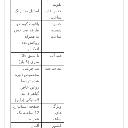
تقویم
جنس قاب
استیل ضد زنگ
ساعت
جنس
یاقوت کبود دو
شیشه
طرفه ضد خش
ساعت
به همراه
روکش ضد
انعکاس
ضد آب
تا عمق 35
متری (5 بار)
بند ساعت
بند چرمی
مخصوص (تیره
شده توسط
روغن خاص
گیاهی)، بند
لاستیکی (رابر)
ویژگی
صفحه استاندارد
های
12 ساعته تک
ساعت
عقربه
کشور
آلمان