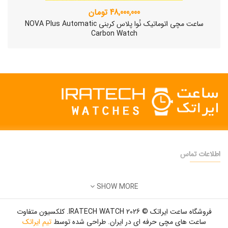
48,000,000 تومان
ساعت مچی اتوماتیک نُوا پلاس کربنی NOVA Plus Automatic
Carbon Watch
اطلاعات تماس
دفتر فروش:
تهران
SHOW MORE
تلفن:
22500904 - 28425473
ساعت مچی سوئیسی SLOW "AM/PM" – 01..
ایمیل:
info@iratechwatch.ir
12,500,000 تومان
فروشگاه ساعت ایراتک © 2026 IRATECH WATCH. کلکسیون متفاوت
زمان کاری:
8 صبح تا 5 عصر
ساعت های مچی حرفه ای در ایران. طراحی شده توسط
تیم ایراتک