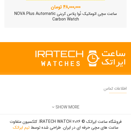
48,000,000 تومان
ساعت مچی اتوماتیک نُوا پلاس کربنی NOVA Plus Automatic
Carbon Watch
اطلاعات تماس
دفتر فروش:
تهران
SHOW MORE
تلفن:
22500904 - 28425473
ساعت مچی سوئیسی SLOW "AM/PM" – 01..
ایمیل:
info@iratechwatch.ir
12,500,000 تومان
فروشگاه ساعت ایراتک © 2026 IRATECH WATCH. کلکسیون متفاوت
زمان کاری:
8 صبح تا 5 عصر
ساعت های مچی حرفه ای در ایران. طراحی شده توسط
تیم ایراتک