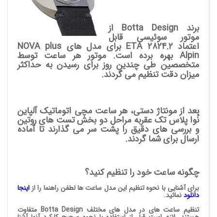
برند Botta Design از
موتور سوئیسی قابل
اعتماد ETA 2824.2 برای مدل های NOVA plus
Alpin بهره برده است. موتور هر ساعت توسط
متخصصین طی چندین روز برای رسیدن به حداکثر
میزان دقت تنظیم می گردند.
بعد از مونتاژ دستی، هر ساعت مچی اتوماتیک آلپاین
نُوا پلاس تک عقربه مراحل دو بخش تست های روتین
و بررسی های دقیق را پشت سر می گذارند تا آماده
ارسال برای شما گردند.
چگونه ساعت خود را تنظیم کنید؟
برای آشنایی با نحوه تنظیم این مدل ساعت ها لطفن راهنما را از
اینجا
دانلود
نمائید.
تنظیم ساعت های در مدل های مختلف Botta Design متفاوت
هستند. لازم است قبل از استفاده با نحوه صحیح کارکرد آنها آشنا