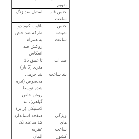
تقویم
جنس قاب
استیل ضد زنگ
ساعت
جنس
یاقوت کبود دو
شیشه
طرفه ضد خش
ساعت
به همراه
روکش ضد
انعکاس
ضد آب
تا عمق 35
متری (5 بار)
بند ساعت
بند چرمی
مخصوص (تیره
شده توسط
روغن خاص
گیاهی)، بند
لاستیکی (رابر)
ویژگی
صفحه استاندارد
های
12 ساعته تک
ساعت
عقربه
کشور
آلمان