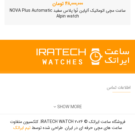
48,000,000 تومان
ساعت مچی اتوماتیک آلپاین نُوا پلاس سفید NOVA Plus Automatic
Alpin watch
اطلاعات تماس
دفتر فروش:
تهران
SHOW MORE
تلفن:
22500904 - 28425473
ساعت مچی سوئیسی SLOW "AM/PM" – 01..
ایمیل:
info@iratechwatch.ir
12,500,000 تومان
فروشگاه ساعت ایراتک © 2026 IRATECH WATCH. کلکسیون متفاوت
زمان کاری:
8 صبح تا 5 عصر
ساعت های مچی حرفه ای در ایران. طراحی شده توسط
تیم ایراتک