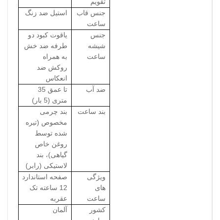
تقویم
جنس قاب
استیل ضد زنگ
ساعت
جنس
یاقوت کبود دو
شیشه
طرفه ضد خش
ساعت
به همراه
روکش ضد
انعکاس
ضد آب
تا عمق 35
متری (5 بار)
بند ساعت
بند چرمی
مخصوص (تیره
شده توسط
روغن خاص
گیاهی)، بند
لاستیکی (رابر)
ویژگی
صفحه استاندارد
های
12 ساعته تک
ساعت
عقربه
کشور
آلمان